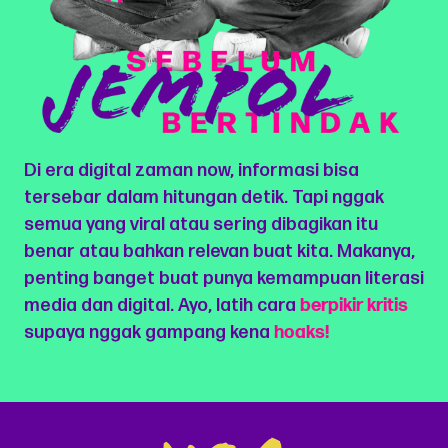
Di era digital zaman now, informasi bisa
tersebar dalam hitungan detik. Tapi nggak
semua yang viral atau sering dibagikan itu
benar atau bahkan relevan buat kita. Makanya,
penting banget buat punya kemampuan literasi
media dan digital. Ayo, latih cara
berpikir kritis
supaya nggak gampang kena
hoaks!