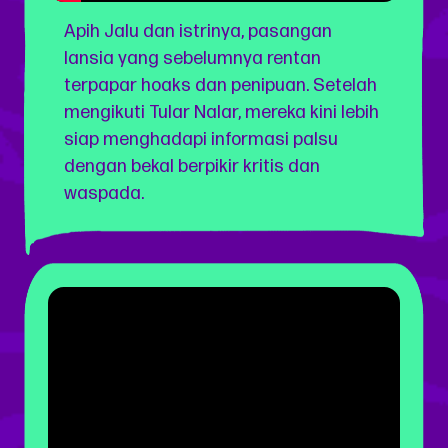
Apih Jalu dan istrinya, pasangan
lansia yang sebelumnya rentan
terpapar hoaks dan penipuan. Setelah
mengikuti Tular Nalar, mereka kini lebih
siap menghadapi informasi palsu
dengan bekal berpikir kritis dan
waspada.