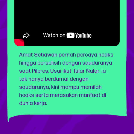
Amat Setiawan pernah percaya hoaks
hingga berselisih dengan saudaranya
saat Pilpres. Usai ikut Tular Nalar, ia
tak hanya berdamai dengan
saudaranya, kini mampu memilah
hoaks serta merasakan manfaat di
dunia kerja.